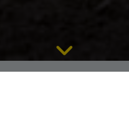
A diferencia de muchos áridos convencionales,
la escoria puede ser porosa, frágil y presenta
una gran variabilidad. Un proceso que funciona
en la teoría puede fallar cuando se expone a las
condiciones reales. Los ajustes de la maquinaria