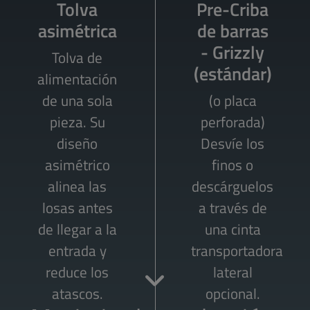
Alimentador
Tolva
Tolva
Patentado
Pre-Criba
Active
asimétrica
asimétrica
de
RM Active
de barras
Pre-
bandeja
Screen de
- Grizzly
Grid®
-
Tolva de
Tolva de
vibratoria
(estándar)
aumente
2 pisos -
alimentación
alimentación
- 25% más
para
el
de una sola
de una sola
(o placa
de
rendimiento
productos
pieza. Su
pieza. Su
perforada)
capacidad
definidos
hasta un
diseño
diseño
Desvíe los
30%
asimétrico
asimétrico
Las placas
La pre-criba
finos o
laterales de
alinea las
alinea las
descárguelos
activa RM es
La rejilla
losas antes
losas antes
la tolva
activa RM es
a través de
una criba
aumentan su
de llegar a la
de llegar a la
una cinta
una
muy
pre-
capacidad y
entrada y
entrada y
transportadora
eficiente
criba
de
facilitan la
reduce los
reduce los
autolimpiante
accionamiento
lateral
alimentación
atascos.
atascos.
independiente
eficiente
opcional.