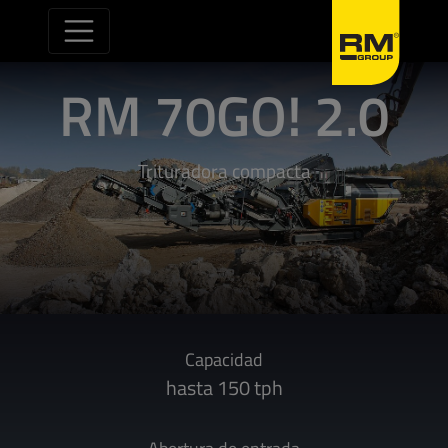
Saltar al contenido
RM 70GO! 2.0
Trituradora compacta
Capacidad
hasta 150 tph