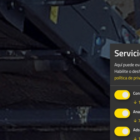
Servici
Aquí puede eva
Habilite o des
política de pri
Con
↓
Ana
↓
Ads
↓