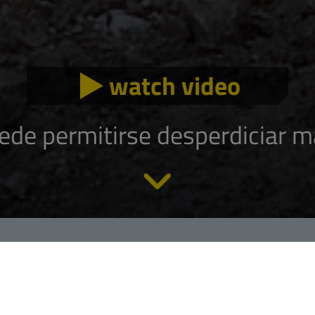
watch video
ede permitirse desperdiciar ma
¿Qué es la sobrecarga?