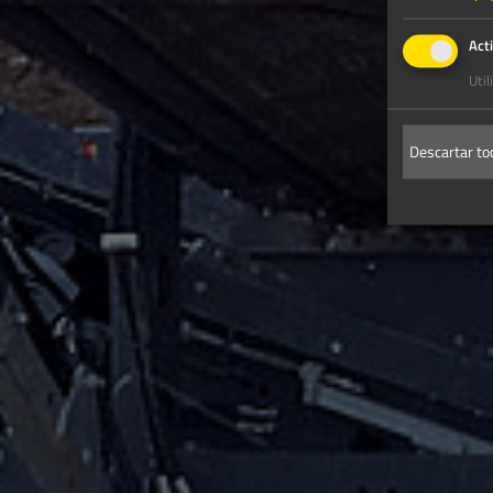
Acti
Util
Descartar to