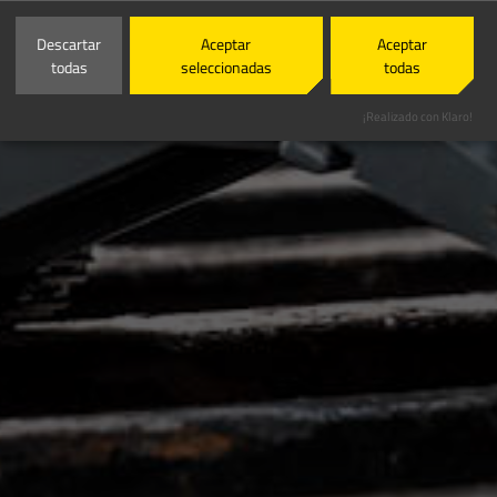
Descartar
Aceptar
Aceptar
todas
seleccionadas
todas
¡Realizado con Klaro!