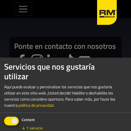
Saltar al contenido
Ponte en contacto con nosotros
Servicios que nos gustaría
utilizar
Aquí puede evaluar y personalizar los servicios que nos gustaría
utilizar en este sitio web. ¡Usted decide! Habilite o deshabilite los
servicios como considere oportuno.
Para saber más, por favor lea
Próxima feria comercial
nuestra
política de privacidad
.
Del 15 al 17 de marzo de 2027, «
Content
», Nueva Orleans, Luisiana
↓
1
servicio