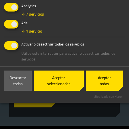
Analytics
↓
7
servicios
Ads
↓
1
servicio
Activar o desactivar todos los servicios
Utilice este interruptor para activar o desactivar todos los
servicios.
RUBBLE MASTER HMH GmbH
Im Südpark 196
Descartar
Aceptar
Aceptar
4030 Linz, Austria
todas
seleccionadas
todas
Contacto
¡Realizado con Klaro!