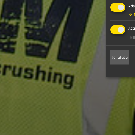
Ads
↓
Act
Uti
Je refuse