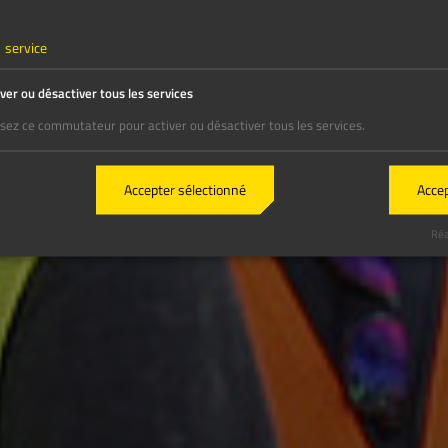
1
service
iver ou désactiver tous les services
lisez ce commutateur pour activer ou désactiver tous les services.
Accepter sélectionné
Accep
Réa