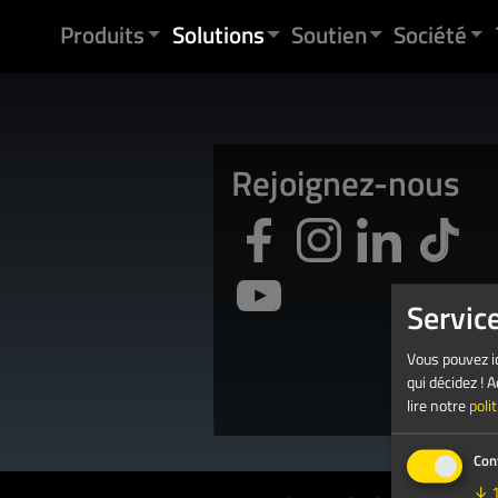
Skip to content
Produits
Solutions
Soutien
Société
Rejoignez-nous
Servic
Vous pouvez ic
qui décidez !
lire notre
poli
Con
↓