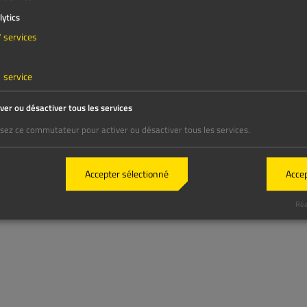
RUBBLE MASTER
|
Contacter
|
Juridique
|
Privacy
|
Mentions 
lytics
7
services
1
service
iver ou désactiver tous les services
lisez ce commutateur pour activer ou désactiver tous les services.
Accepter sélectionné
Accep
Réa