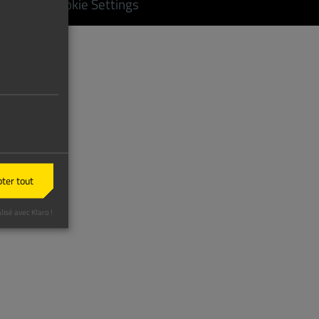
legales
|
Cookie Settings
ter tout
lisé avec Klaro !