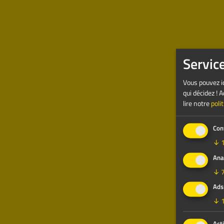
Envoy
Servic
Vous pouvez ic
qui décidez !
lire notre
poli
Con
↓
Ana
↓
Ads
↓