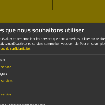
ez-nous un message 24 heures sur 24, 7 jours sur
es que nous souhaitons utiliser
laissez-nous vous contacter !
i évaluer et personnaliser les services que nous aimerions utiliser sur ce site
 Activez ou désactivez les services comme bon vous semble.
Pour en savoir plus
tique de confidentialité
.
tent
1
service
lytics
7
services
1
service