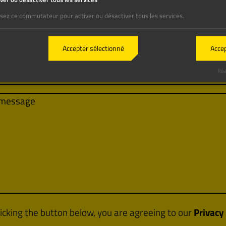
iver ou désactiver tous les services
lisez ce commutateur pour activer ou désactiver tous les services.
Accepter sélectionné
Accep
Réa
licking the button below, you are agreeing to our
Privacy 