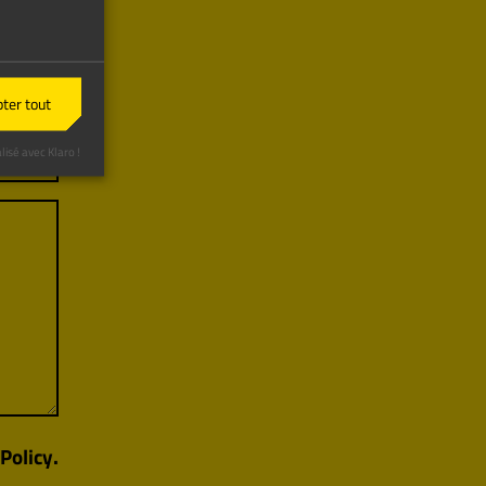
ter tout
lisé avec Klaro !
Policy.