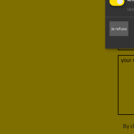
Act
Uti
Je refuse
By c