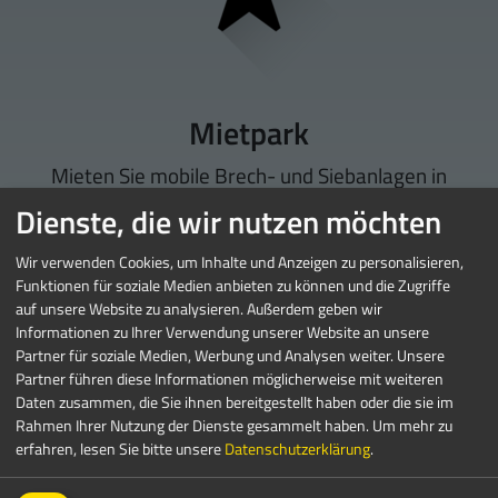
Mietpark
Mieten Sie mobile Brech- und Siebanlagen in
Österreich. Wir haben
neuwertige Maschinen
Dienste, die wir nutzen möchten
für eine Vielzahl von Anwendungen und
Wir verwenden Cookies, um Inhalte und Anzeigen zu personalisieren,
Durchsatzleistungen. Egal ob Sie eine Maschine
Funktionen für soziale Medien anbieten zu können und die Zugriffe
für ein Projekt oder die gesamte Saison
auf unsere Website zu analysieren. Außerdem geben wir
benötigen.
Informationen zu Ihrer Verwendung unserer Website an unsere
Partner für soziale Medien, Werbung und Analysen weiter. Unsere
Partner führen diese Informationen möglicherweise mit weiteren
Jetzt mieten (Österreich)
Daten zusammen, die Sie ihnen bereitgestellt haben oder die sie im
Rahmen Ihrer Nutzung der Dienste gesammelt haben.
Um mehr zu
erfahren, lesen Sie bitte unsere
Datenschutzerklärung
.