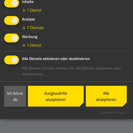
Inhalte
↓
1
Dienst
Analyse
↓
7
Dienste
Werbung
↓
1
Dienst
Gebrauchtmaschinen
Alle Dienste aktivieren oder deaktivieren
Eintausch- und Mietrückgangsmaschinen
Mit diesem Schalter können Sie alle Dienste aktivieren oder
deaktivieren.
kommen immer wieder an.
Ich lehne
Ausgewählte
Alle
Mehr erfahren
ab
akzeptieren
akzeptieren
Realisiert mit Klaro!