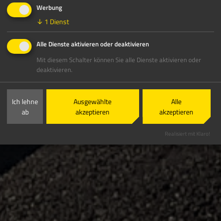
Werbung
↓
1
Dienst
Alle Dienste aktivieren oder deaktivieren
Mit diesem Schalter können Sie alle Dienste aktivieren oder
deaktivieren.
Ich lehne
Ausgewählte
Alle
ab
akzeptieren
akzeptieren
Realisiert mit Klaro!