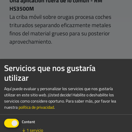
Una aplicación fuera de lo común - RM
HS3500M
La criba móvil sobre orugas procesa coches
triturados separando eficazmente metales
finos del material grueso para su posterior
aprovechamiento.
Servicios que nos gustaría
utilizar
Aquí puede evaluar y personalizar los servicios que nos gustaría
RM HS3500M
utilizar en este sitio web. ¡Usted decide! Habilite o deshabilite los
servicios como considere oportuno.
Para saber más, por favor lea
Especificaciones
nuestra
política de privacidad
.
Content
hasta 200 tph
↓
1
servicio
CAPACIDAD