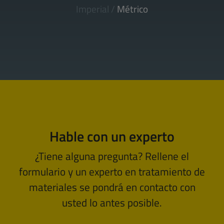
Imperial
/
Métrico
Hable con un experto
¿Tiene alguna pregunta? Rellene el
formulario y un experto en tratamiento de
materiales se pondrá en contacto con
usted lo antes posible.