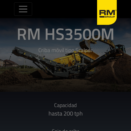
Saltar al contenido
RM HS3500M
Criba móvil tipo Scalper
Capacidad
hasta 200 tph