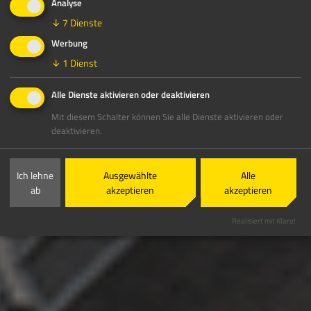
Analyse
↓
7
Dienste
Werbung
↓
1
Dienst
Alle Dienste aktivieren oder deaktivieren
Mit diesem Schalter können Sie alle Dienste aktivieren oder
deaktivieren.
Ich lehne
Ausgewählte
Alle
ab
akzeptieren
akzeptieren
Realisiert mit Klaro!